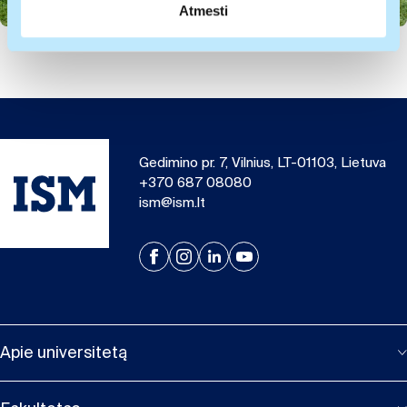
pateiktos arba naudojant paslaugas surinktos
Atmesti
informacijos.
Gedimino pr. 7, Vilnius, LT-01103, Lietuva
+370 687 08080
ism@ism.lt
Apie universitetą