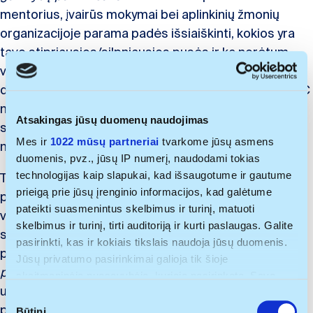
mentorius, įvairūs mokymai bei aplinkinių žmonių
organizacijoje parama padės išsiaiškinti, kokios yra
tavo stipriausios/silpniausios pusės ir ką norėtum
veikti ateityje (jei jau žinai – padėsime tapti išskirtiniu
darbo rinkoje)
-dinamišką darbą ir vietą augti –
AIESEC
nariai dirba su labai įvairiais žmonėmis – nuo lietuvio
Atsakingas jūsų duomenų naudojimas
studento iki socialinio projekto organizatorių Indijoje;
Mes ir
1022 mūsų partneriai
tvarkome jūsų asmens
nuo įmonių Lietuvoje iki startuolių Balkanuose.
duomenis, pvz., jūsų IP numerį, naudodami tokias
technologijas kaip slapukai, kad išsaugotume ir gautume
Turėsi galimybę organizuoti socialiai atsakingus
prieigą prie jūsų įrenginio informacijos, kad galėtume
projektus Lietuvoje, kuriuose dalyvauja savanoriai iš
pateikti suasmenintus skelbimus ir turinį, matuoti
viso pasaulio, bei kurti tarptautinio darbo bei
skelbimus ir turinį, tirti auditoriją ir kurti paslaugas. Galite
savanorystės galimybes Lietuvos jaunimui ir jomis
pasirinkti, kas ir kokiais tikslais naudoja jūsų duomenis.
pasinaudoti pats.
-vidinio bei kitų žmonių lyderystės
Jūsų privatumo pasirinkimai galioja tik šioje
potencialo ugdymą –
organizacijoje turėsi galimybių
skaitmeninėje nuosavybėje, kurioje pasirinkote. Savo
užimti nemažai vadovaujamų pozicijų bei prisijungti
sutikimą galite bet kada pakeisti arba atšaukti spustelėję
S
prie socialinių iniciatyvų, kurios leis prisidėti prie
nuorodą į poraštę arba piktogramą „Privatumo trigeris“.
Būtini