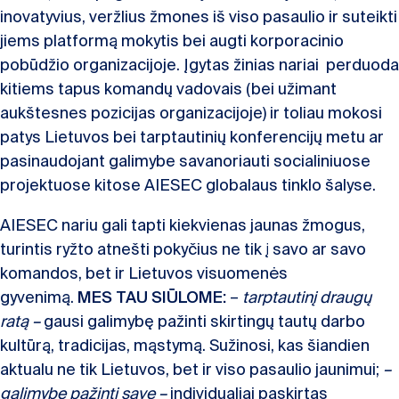
inovatyvius, veržlius žmones iš viso pasaulio ir suteikti
jiems platformą mokytis bei augti korporacinio
pobūdžio organizacijoje. Įgytas žinias nariai perduoda
kitiems tapus komandų vadovais (bei užimant
aukštesnes pozicijas organizacijoje) ir toliau mokosi
patys Lietuvos bei tarptautinių konferencijų metu ar
pasinaudojant galimybe savanoriauti socialiniuose
projektuose kitose AIESEC globalaus tinklo šalyse.
AIESEC nariu gali tapti kiekvienas jaunas žmogus,
turintis ryžto atnešti pokyčius ne tik į savo ar savo
komandos, bet ir Lietuvos visuomenės
gyvenimą.
MES TAU SIŪLOME:
–
tarptautinį draugų
ratą –
gausi galimybę pažinti skirtingų tautų darbo
kultūrą, tradicijas, mąstymą. Sužinosi, kas šiandien
aktualu ne tik Lietuvos, bet ir viso pasaulio jaunimui;
–
galimybę pažinti save –
individualiai paskirtas