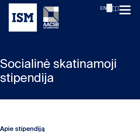
EN
Socialinė skatinamoji
stipendija
Apie stipendiją