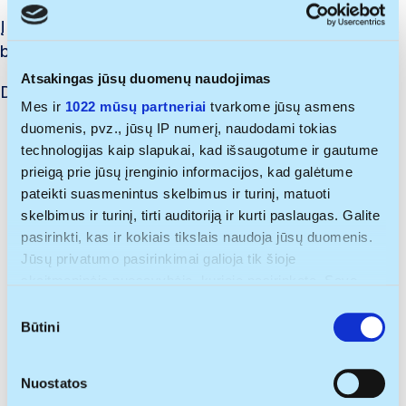
Į Socialinę-skatinamąją stipendiją gali pretenduoti tik
būsimi studentai,
įstoję išankstinio priėmimo metu
.
Atsakingas jūsų duomenų naudojimas
Dokumentai, reikalingi stipendijai gauti:
Mes ir
1022 mūsų partneriai
tvarkome jūsų asmens
duomenis, pvz., jūsų IP numerį, naudodami tokias
Registrų centro
pažyma apie šeimos sudėtį
technologijas kaip slapukai, kad išsaugotume ir gautume
(kartu su asmeniu gyvenantys tėvai (įtėviai),
prieigą prie jūsų įrenginio informacijos, kad galėtume
vaikai (įvaikiai), broliai, seserys). Prašymą turi
pateikti suasmenintus skelbimus ir turinį, matuoti
teikti vienas iš tėvų, teikiant prašymą nurodyti
skelbimus ir turinį, tirti auditoriją ir kurti paslaugas. Galite
„Pažyma“ pažymint visą reikalingą informaciją
pasirinkti, kas ir kokiais tikslais naudoja jūsų duomenis.
apie šeimos sudėtį;
Jūsų privatumo pasirinkimai galioja tik šioje
Valstybinės mokesčių inspekcijos
pažyma apie
skaitmeninėje nuosavybėje, kurioje pasirinkote. Savo
gautas pajamas
(FR0594) (savo ir šeimos narių,
sutikimą galite bet kada pakeisti arba atšaukti spustelėję
S
nuorodą į poraštę arba piktogramą „Privatumo trigeris“.
jei asmuo/tėvai/įtėviai dirba) arba Užimtumo
Būtini
u
tarnybos pažyma apie nedarbą (savo ir šeimos
t
Jei leistumėte, mes taip pat norėtume:
i
narių, jei asmuo/tėvai/įtėviai nedirba).;
Nuostatos
rinkti informaciją apie jūsų geografinę vietą, kurios
k
Laisvos formos aprašymas, kodėl stojantysis