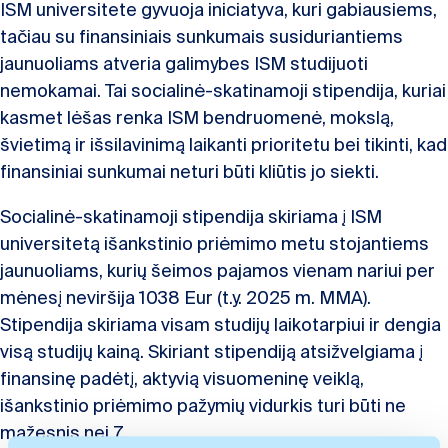
ISM universitete gyvuoja iniciatyva, kuri gabiausiems,
tačiau su finansiniais sunkumais susiduriantiems
jaunuoliams atveria galimybes ISM studijuoti
nemokamai. Tai socialinė-skatinamoji stipendija, kuriai
kasmet lėšas renka ISM bendruomenė, mokslą,
švietimą ir išsilavinimą laikanti prioritetu bei tikinti, kad
finansiniai sunkumai neturi būti kliūtis jo siekti.
Socialinė-skatinamoji stipendija skiriama į ISM
universitetą išankstinio priėmimo metu stojantiems
jaunuoliams, kurių šeimos pajamos vienam nariui per
mėnesį neviršija 1038 Eur (t.y. 2025 m. MMA).
Stipendija skiriama visam studijų laikotarpiui ir dengia
visą studijų kainą. Skiriant stipendiją atsižvelgiama į
finansinę padėtį, aktyvią visuomeninę veiklą,
išankstinio priėmimo pažymių vidurkis turi būti ne
mažesnis nei 7.