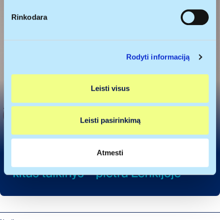
pagal specifines charakteristikas (skaitmeninių
p
Rinkodara
atspaudų kūrimas)
a
s
Sužinokite išsamiau, kaip apdorojami jūsų asmeniniai
i
duomenys ir nustatykite savo pageidavimus
išsamios
Rodyti informaciją
r
informacijos dalyje
. Galite bet kada pakeisti arba
i
pašalinti savo sutikimą iš Slapukų deklaracijos.
n
Leisti visus
k
Naudojame slapukus, kad galėtume suasmeninti turinį
i
bei skelbimus, teikti visuomeninės medijos funkcijas ir
m
analizuoti srautą. Be to, svetainės naudojimo informaciją
Leisti pasirinkimą
a
bendriname su visuomeninės medijos, reklamavimo ir
s
analizės partneriais, kurie gali ją pridėti prie kitos jūsų
pateiktos arba naudojant paslaugas surinktos
Atmesti
informacijos.