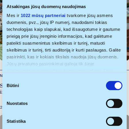
Atsakingas jūsų duomenų naudojimas
Mes ir
1022 mūsų partneriai
tvarkome jūsų asmens
duomenis, pvz., jūsų IP numerį, naudodami tokias
technologijas kaip slapukai, kad išsaugotume ir gautume
prieigą prie jūsų įrenginio informacijos, kad galėtume
pateikti suasmenintus skelbimus ir turinį, matuoti
skelbimus ir turinį, tirti auditoriją ir kurti paslaugas. Galite
pasirinkti, kas ir kokiais tikslais naudoja jūsų duomenis.
Jūsų privatumo pasirinkimai galioja tik šioje
skaitmeninėje nuosavybėje, kurioje pasirinkote. Savo
Naujienos
sutikimą galite bet kada pakeisti arba atšaukti spustelėję
S
nuorodą į poraštę arba piktogramą „Privatumo trigeris“.
Būtini
Startuolis „Ordero“ pritraukė 150 tūkst. eurų
u
investiciją: kitas taikinys – plėtra Lenkijoje
t
Jei leistumėte, mes taip pat norėtume:
i
Nuostatos
rinkti informaciją apie jūsų geografinę vietą, kurios
k
2026-07-29
tikslumas gali būti nustatomas su kelių metrų
i
paklaida
m
Statistika
Identifikuoti jūsų įrenginį aktyviai jį skenuodami
o