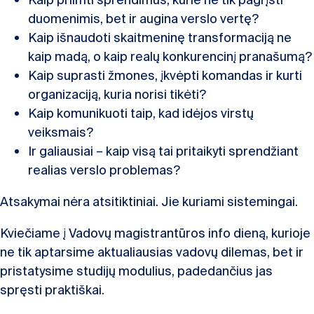
Kaip priimti sprendimus, kurie ne tik pagrįsti
duomenimis, bet ir augina verslo vertę?
Kaip išnaudoti skaitmeninę transformaciją ne
kaip madą, o kaip realų konkurencinį pranašumą?
Kaip suprasti žmones, įkvėpti komandas ir kurti
organizaciją, kuria norisi tikėti?
Kaip komunikuoti taip, kad idėjos virstų
veiksmais?
Ir galiausiai – kaip visą tai pritaikyti sprendžiant
realias verslo problemas?
Atsakymai nėra atsitiktiniai. Jie kuriami sistemingai.
Kviečiame į Vadovų magistrantūros info dieną, kurioje
ne tik aptarsime aktualiausias vadovų dilemas, bet ir
pristatysime studijų modulius, padedančius jas
spręsti praktiškai.