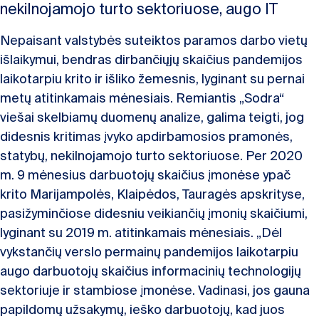
nekilnojamojo turto sektoriuose, augo IT
Nepaisant valstybės suteiktos paramos darbo vietų
išlaikymui, bendras dirbančiųjų skaičius pandemijos
laikotarpiu krito ir išliko žemesnis, lyginant su pernai
metų atitinkamais mėnesiais. Remiantis „Sodra“
viešai skelbiamų duomenų analize, galima teigti, jog
didesnis kritimas įvyko apdirbamosios pramonės,
statybų, nekilnojamojo turto sektoriuose. Per 2020
m. 9 mėnesius darbuotojų skaičius įmonėse ypač
krito Marijampolės, Klaipėdos, Tauragės apskrityse,
pasižyminčiose didesniu veikiančių įmonių skaičiumi,
lyginant su 2019 m. atitinkamais mėnesiais. „Dėl
vykstančių verslo permainų pandemijos laikotarpiu
augo darbuotojų skaičius informacinių technologijų
sektoriuje ir stambiose įmonėse. Vadinasi, jos gauna
papildomų užsakymų, ieško darbuotojų, kad juos