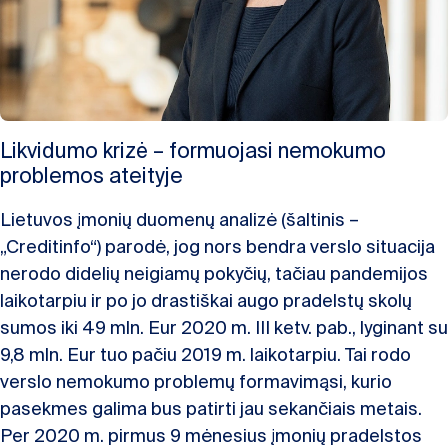
Likvidumo krizė – formuojasi nemokumo
problemos ateityje
Lietuvos įmonių duomenų analizė (šaltinis –
„Creditinfo“) parodė, jog nors bendra verslo situacija
nerodo didelių neigiamų pokyčių, tačiau pandemijos
laikotarpiu ir po jo drastiškai augo pradelstų skolų
sumos iki 49 mln. Eur 2020 m. III ketv. pab., lyginant su
9,8 mln. Eur tuo pačiu 2019 m. laikotarpiu. Tai rodo
verslo nemokumo problemų formavimąsi, kurio
pasekmes galima bus patirti jau sekančiais metais.
Per 2020 m. pirmus 9 mėnesius įmonių pradelstos