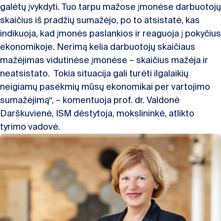
galėtų įvykdyti. Tuo tarpu mažose įmonėse darbuotojų
skaičius iš pradžių sumažėjo, po to atsistatė, kas
indikuoja, kad įmonės paslankios ir reaguoja į pokyčius
ekonomikoje. Nerimą kelia darbuotojų skaičiaus
mažėjimas vidutinėse įmonėse – skaičius mažėja ir
neatsistato. Tokia situacija gali turėti ilgalaikių
neigiamų pasekmių mūsų ekonomikai per vartojimo
sumažėjimą“, – komentuoja prof. dr. Valdonė
Darškuvienė, ISM dėstytoja, mokslininkė, atlikto
tyrimo vadovė.