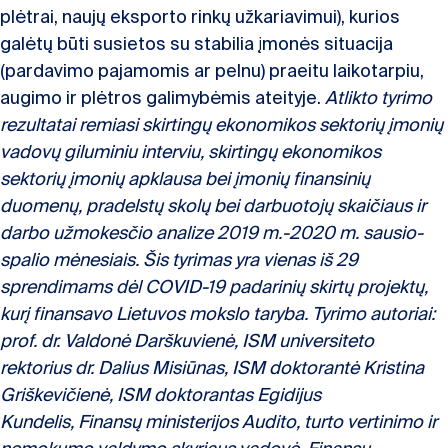
plėtrai, naujų eksporto rinkų užkariavimui), kurios
galėtų būti susietos su stabilia įmonės situacija
(pardavimo pajamomis ar pelnu) praeitu laikotarpiu,
augimo ir plėtros galimybėmis ateityje.
Atlikto tyrimo
rezultatai remiasi skirtingų ekonomikos sektorių įmonių
vadovų giluminiu interviu, skirtingų ekonomikos
sektorių įmonių apklausa bei įmonių finansinių
duomenų, pradelstų skolų bei darbuotojų skaičiaus ir
darbo užmokesčio analize
2019 m.-
2020 m. sausio-
spalio mėnesiais.
Šis tyrimas yra vienas iš 29
sprendimams dėl COVID-19 padarinių skirtų projektų,
kurį finansavo Lietuvos mokslo taryba.
Tyrimo autoriai:
prof. dr. Valdonė Darškuvienė, ISM universiteto
rektorius dr. Dalius Misiūnas, ISM doktorantė Kristina
Griškevičienė, ISM doktorantas Egidijus
Kundelis,
Finansų ministerijos Audito, turto vertinimo ir