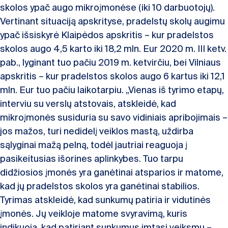
skolos ypač augo mikroįmonėse (iki 10 darbuotojų).
Vertinant situaciją apskrityse, pradelstų skolų augimu
ypač išsiskyrė Klaipėdos apskritis – kur pradelstos
skolos augo 4,5 karto iki 18,2 mln. Eur 2020 m. III ketv.
pab., lyginant tuo pačiu 2019 m. ketvirčiu, bei Vilniaus
apskritis – kur pradelstos skolos augo 6 kartus iki 12,1
mln. Eur tuo pačiu laikotarpiu. „Vienas iš tyrimo etapų,
interviu su verslų atstovais, atskleidė, kad
mikroįmonės susiduria su savo vidiniais apribojimais –
jos mažos, turi nedidelį veiklos mastą, uždirba
sąlyginai mažą pelną, todėl jautriai reaguoja į
pasikeitusias išorines aplinkybes. Tuo tarpu
didžiosios įmonės yra ganėtinai atsparios ir matome,
kad jų pradelstos skolos yra ganėtinai stabilios.
Tyrimas atskleidė, kad sunkumų patiria ir vidutinės
įmonės. Jų veikloje matome svyravimą, kuris
indikuoja, kad patiriant sunkumus imtasi veiksmų –