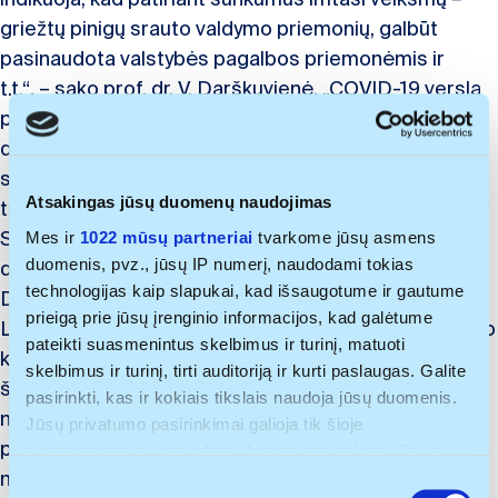
griežtų pinigų srauto valdymo priemonių, galbūt
pasinaudota valstybės pagalbos priemonėmis ir
t.t.“
,
–
sako prof. dr. V. Darškuvienė. „COVID-19 verslą
paveikė skirtingai, todėl ir parama turėtų būti
diferencijuota atsižvelgiant į įmonės veiklos vietą,
sektorių bei dydį: regionuose didesnis dėmesys
Atsakingas jūsų duomenų naudojimas
turėtų būti skirtas darbo vietų išsaugojimui.
Stambiam verslui aktualus konkurencingumo
Mes ir
1022 mūsų partneriai
tvarkome jūsų asmens
duomenis, pvz., jūsų IP numerį, naudodami tokias
didinimas ir t.t.“, –rekomenduoja V.
technologijas kaip slapukai, kad išsaugotume ir gautume
Darškuvienė. Dr. Siuzana Ščerbina-Dalibagienė,
prieigą prie jūsų įrenginio informacijos, kad galėtume
Lietuvos Respublikos finansų ministerijos nemokumo
pateikti suasmenintus skelbimus ir turinį, matuoti
klausimų ekspertė, viena tyrimo autorių sako, kad
skelbimus ir turinį, tirti auditoriją ir kurti paslaugas. Galite
šiemet nemokumo procesų augimo Lietuvoje
pasirinkti, kas ir kokiais tikslais naudoja jūsų duomenis.
nepastebėta, atvirkščiai jų pradėta žymiai mažiau nei
Jūsų privatumo pasirinkimai galioja tik šioje
praėjusiais metais. „Tai yra sąlygota nustatyto laikino
skaitmeninėje nuosavybėje, kurioje pasirinkote. Savo
nemokumo procesų inicijavimo ribojimo ir valstybės
sutikimą galite bet kada pakeisti arba atšaukti spustelėję
S