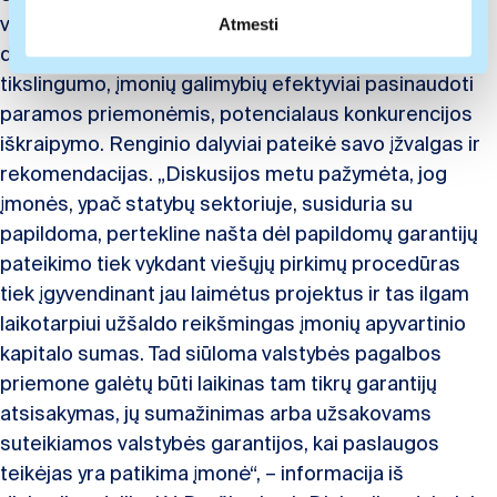
vadovams, kurie nuotolinės konferencijos metu
pateiktos arba naudojant paslaugas surinktos
Atmesti
informacijos.
diskutavo dėl valstybės paramos įmonėms
tikslingumo, įmonių galimybių efektyviai pasinaudoti
paramos priemonėmis, potencialaus konkurencijos
iškraipymo. Renginio dalyviai pateikė savo įžvalgas ir
rekomendacijas. „Diskusijos metu pažymėta, jog
įmonės, ypač statybų sektoriuje, susiduria su
papildoma, pertekline našta dėl papildomų garantijų
pateikimo tiek vykdant viešųjų pirkimų procedūras
tiek įgyvendinant jau laimėtus projektus ir tas ilgam
laikotarpiui užšaldo reikšmingas įmonių apyvartinio
kapitalo sumas. Tad siūloma valstybės pagalbos
priemone galėtų būti laikinas tam tikrų garantijų
atsisakymas, jų sumažinimas arba užsakovams
suteikiamos valstybės garantijos, kai paslaugos
teikėjas yra patikima įmonė“, – informacija iš