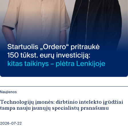
Naujienos
Technologijų įmonės: dirbtinio intelekto įgūdžiai
tampa nauju jaunųjų specialistų pranašumu
2026-07-22