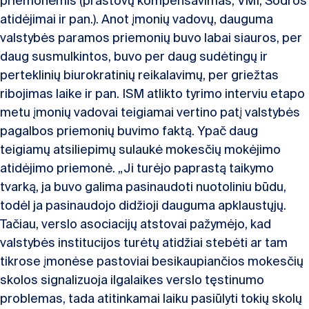
priemonėmis (prastovų kompensavimas, VMI, Sodros
atidėjimai ir pan.). Anot įmonių vadovų, dauguma
valstybės paramos priemonių buvo labai siauros, per
daug susmulkintos, buvo per daug sudėtingų ir
perteklinių biurokratinių reikalavimų, per griežtas
ribojimas laike ir pan. ISM atlikto tyrimo interviu etapo
metu įmonių vadovai teigiamai vertino patį valstybės
pagalbos priemonių buvimo faktą. Ypač daug
teigiamų atsiliepimų sulaukė mokesčių mokėjimo
atidėjimo priemonė. „Ji turėjo paprastą taikymo
tvarką, ja buvo galima pasinaudoti nuotoliniu būdu,
todėl ja pasinaudojo didžioji dauguma apklaustųjų.
Tačiau, verslo asociacijų atstovai pažymėjo, kad
valstybės institucijos turėtų atidžiai stebėti ar tam
tikrose įmonėse pastoviai besikaupiančios mokesčių
skolos signalizuoja ilgalaikes verslo tęstinumo
problemas, tada atitinkamai laiku pasiūlyti tokių skolų