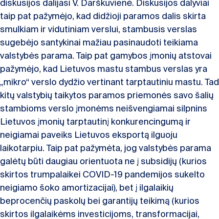
diskusijos dalijasi V. Darškuvienė. Diskusijos dalyviai
taip pat pažymėjo, kad didžioji paramos dalis skirta
smulkiam ir vidutiniam verslui, stambusis verslas
sugebėjo santykinai mažiau pasinaudoti teikiama
valstybės parama. Taip pat gamybos įmonių atstovai
pažymėjo, kad Lietuvos mastu stambus verslas yra
„mikro“ verslo dydžio vertinant tarptautiniu mastu. Tad
kitų valstybių taikytos paramos priemonės savo šalių
stambioms verslo įmonėms neišvengiamai silpnins
Lietuvos įmonių tarptautinį konkurencingumą ir
neigiamai paveiks Lietuvos eksportą ilguoju
laikotarpiu. Taip pat pažymėta, jog valstybės parama
galėtų būti daugiau orientuota ne į subsidijų (kurios
skirtos trumpalaikei COVID-19 pandemijos sukelto
neigiamo šoko amortizacijai), bet į ilgalaikių
beprocenčių paskolų bei garantijų teikimą (kurios
skirtos ilgalaikėms investicijoms, transformacijai,