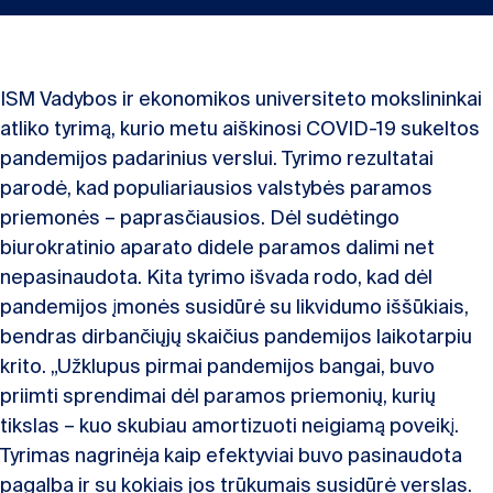
ISM Vadybos ir ekonomikos universiteto mokslininkai
atliko tyrimą, kurio metu aiškinosi COVID-19 sukeltos
pandemijos padarinius verslui. Tyrimo rezultatai
parodė, kad populiariausios valstybės paramos
priemonės – paprasčiausios. Dėl sudėtingo
biurokratinio aparato didele paramos dalimi net
nepasinaudota. Kita tyrimo išvada rodo, kad dėl
pandemijos įmonės susidūrė su likvidumo iššūkiais,
bendras dirbančiųjų skaičius pandemijos laikotarpiu
krito. „Užklupus pirmai pandemijos bangai, buvo
priimti sprendimai dėl paramos priemonių, kurių
tikslas – kuo skubiau amortizuoti neigiamą poveikį.
Tyrimas nagrinėja kaip efektyviai buvo pasinaudota
pagalba ir su kokiais jos trūkumais susidūrė verslas.