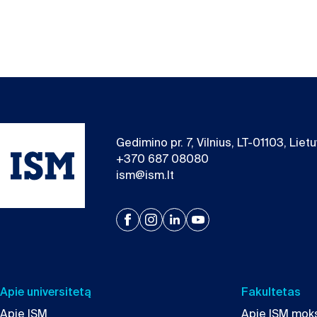
Gedimino pr. 7, Vilnius, LT-01103, Liet
+370 687 08080
ism@ism.lt
Apie universitetą
Fakultetas
Apie ISM
Apie ISM moks