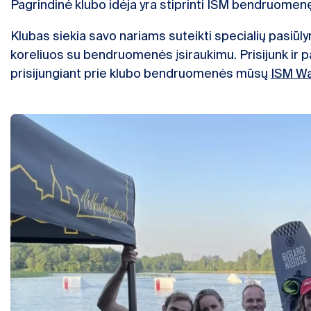
Pagrindinė klubo idėja yra stiprinti ISM bendruomenę 
Klubas siekia savo nariams suteikti specialių pasiūlym
koreliuos su bendruomenės įsiraukimu. Prisijunk ir 
prisijungiant prie klubo bendruomenės mūsų
ISM Wa