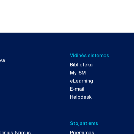
Vidinės sistemos
uva
Biblioteka
My ISM
eLearning
E-mail
Helpdesk
Stojantiems
linius tyrimus
Priėmimas