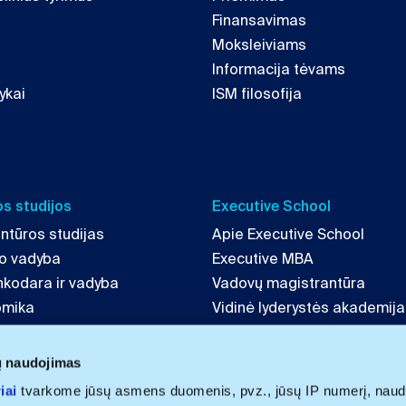
Finansavimas
Moksleiviams
Informacija tėvams
ykai
ISM filosofija
s studijos
Executive School
ntūros studijas
Apie Executive School
mo vadyba
Executive MBA
inkodara ir vadyba
Vadovų magistrantūra
omika
Vidinė lyderystės akademija
tė ir strategija
LAB 4 Leaders
echnologijų vadyba
ų naudojimas
iai
tvarkome jūsų asmens duomenis, pvz., jūsų IP numerį, naud