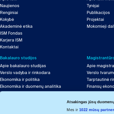
Naujienos
Tyrėjai
Renginiai
Publikacijos
Kokybė
Projektai
Akademinė etika
Mokomieji dal
ISM Fondas
Karjera ISM
Kontaktai
Bakalauro studijos
Magistrantūro
Apie bakalauro studijas
Apie magistra
Verslo vadyba ir rinkodara
Verslo tvaru
Ekonomika ir politika
Tarptautinė r
Ekonomika ir duomenų analitika
Finansų ekon
Verslumas ir inovacijos
Globali lyderys
Tarptautinis verslas ir komunikacija
Inovacijų ir t
Atsakingas jūsų duomen
Finansai
Mes ir
1022 mūsų partner