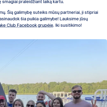
smagiai praleidžiant laiką kartu.
ų. Šią galimybę suteiks mūsų partneriai, ji stipriai
pasinaudok šia puikia galimybe! Lauksime jūsų
ke Club Facebook grupėje
. Iki susitikimo!