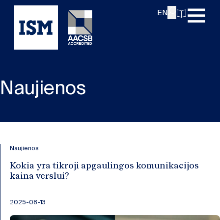
EN
Naujienos
Naujienos
Kokia yra tikroji apgaulingos komunikacijos
kaina verslui?
2025-08-13