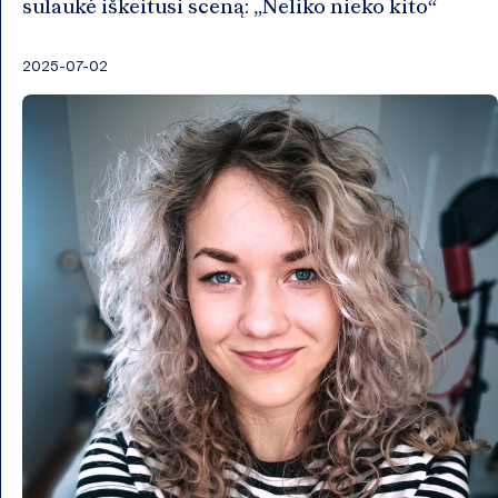
sulaukė iškeitusi sceną: „Neliko nieko kito“
2025-07-02