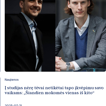
Naujienos
Į studijas nėrę tėvai netikėtai tapo įkvėpimu savo
vaikams: „Šiandien mokomės vienas iš kito“
2025-07-21