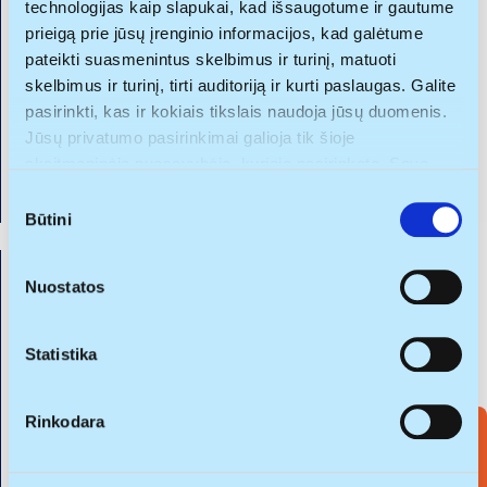
technologijas kaip slapukai, kad išsaugotume ir gautume
prieigą prie jūsų įrenginio informacijos, kad galėtume
pateikti suasmenintus skelbimus ir turinį, matuoti
skelbimus ir turinį, tirti auditoriją ir kurti paslaugas. Galite
pasirinkti, kas ir kokiais tikslais naudoja jūsų duomenis.
Jūsų privatumo pasirinkimai galioja tik šioje
skaitmeninėje nuosavybėje, kurioje pasirinkote. Savo
sutikimą galite bet kada pakeisti arba atšaukti spustelėję
S
nuorodą į poraštę arba piktogramą „Privatumo trigeris“.
Būtini
u
t
Naujienos
Jei leistumėte, mes taip pat norėtume:
i
Nuostatos
LinkedIn gidas. Kaip save pozicionuoti po
rinkti informaciją apie jūsų geografinę vietą, kurios
k
studijų?
tikslumas gali būti nustatomas su kelių metrų
i
paklaida
m
Statistika
Identifikuoti jūsų įrenginį aktyviai jį skenuodami
2025-07-15
o
pagal specifines charakteristikas (skaitmeninių
p
Rinkodara
atspaudų kūrimas)
a
s
Sužinokite išsamiau, kaip apdorojami jūsų asmeniniai
i
duomenys ir nustatykite savo pageidavimus
išsamios