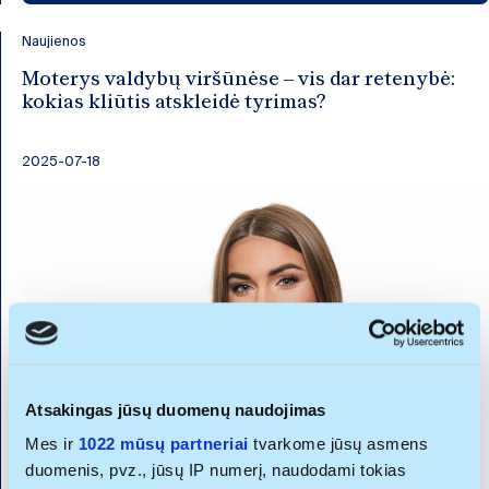
Naujienos
Moterys valdybų viršūnėse – vis dar retenybė:
kokias kliūtis atskleidė tyrimas?
2025-07-18
Atsakingas jūsų duomenų naudojimas
Mes ir
1022 mūsų partneriai
tvarkome jūsų asmens
duomenis, pvz., jūsų IP numerį, naudodami tokias