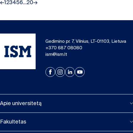
←
1
2
3
4
5
6
…
20
→
Gedimino pr. 7, Vilnius, LT-01103, Lietuva
+370 687 08080
ism@ism.lt
Apie universitetą
Fakultetas