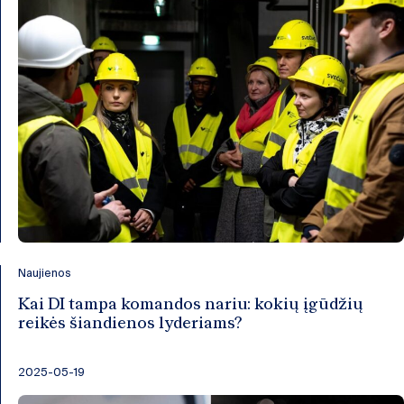
Naujienos
Kai DI tampa komandos nariu: kokių įgūdžių
reikės šiandienos lyderiams?
2025-05-19