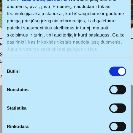
duomenis, pvz., jūsų IP numerį, naudodami tokias
technologijas kaip slapukai, kad išsaugotume ir gautume
prieigą prie jūsų įrenginio informacijos, kad galėtume
pateikti suasmenintus skelbimus ir turinį, matuoti
skelbimus ir turinį, tirti auditoriją ir kurti paslaugas. Galite
pasirinkti, kas ir kokiais tikslais naudoja jūsų duomenis.
Naujienos
Jūsų privatumo pasirinkimai galioja tik šioje
Startuolis „Ordero“ pritraukė 150 tūkst. eurų
skaitmeninėje nuosavybėje, kurioje pasirinkote. Savo
investiciją: kitas taikinys – plėtra Lenkijoje
sutikimą galite bet kada pakeisti arba atšaukti spustelėję
S
nuorodą į poraštę arba piktogramą „Privatumo trigeris“.
Būtini
u
2026-07-29
t
Jei leistumėte, mes taip pat norėtume:
i
Nuostatos
rinkti informaciją apie jūsų geografinę vietą, kurios
k
tikslumas gali būti nustatomas su kelių metrų
i
paklaida
m
Statistika
Identifikuoti jūsų įrenginį aktyviai jį skenuodami
o
pagal specifines charakteristikas (skaitmeninių
p
Rinkodara
atspaudų kūrimas)
a